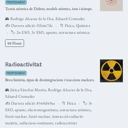
PROPERAMENT
Teoria atòmica de Dalton, models atòmics, ions i isòtops.
👥
Rodrigo Alcaraz de la Osa
,
Eduard Cremades
✍️ Darrera edició:
f1fe4a7dc
📁
Física
,
Química
🏷️
2n ESO
,
3r ESO
,
apunts
,
estructura-atòmica
📜 Pòster
Radioactivitat
PROPERAMENT
Breu història, tipus de desintegracions i reaccions nuclears.
👥
Jésica Sánchez Mazón
,
Rodrigo Alcaraz de la Osa
,
Eduard Cremades
✍️ Darrera edició:
8540d49ae
📁
Física
🏷️
3r
ESO
,
apunts
,
electromagnetisme
,
estructura-atòmica
,
fissió-nuclear
,
fusió-nuclear
,
interacció-radiació-
matèria
,
radiacions-ionitzants
,
radioactivitat