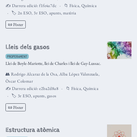
✍️ Darrera edició:
f1fe4a7dc
📁
Física
,
Química
🏷️
2n ESO
,
3r ESO
,
apunts
,
matèria
📜 Pòster
Lleis dels gasos
PROPERAMENT
Llei de Boyle-Mariotte, llei de Charles i llei de Gay-Lussac.
👥
Rodrigo Alcaraz de la Osa
,
Alba López Valenzuela
,
Òscar Colomar
✍️ Darrera edició:
e2ba2d8a8
📁
Física
,
Química
🏷️
3r ESO
,
apunts
,
gasos
📜 Pòster
Estructura atòmica