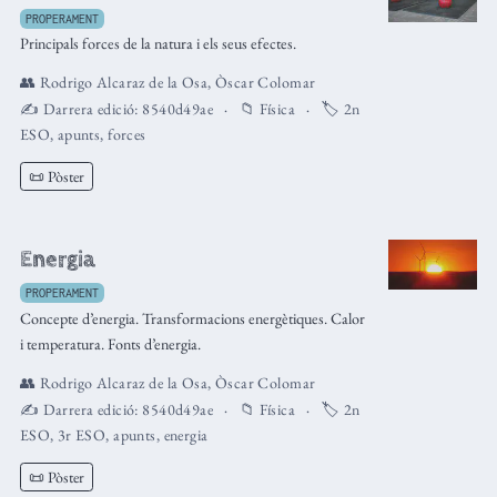
PROPERAMENT
Principals forces de la natura i els seus efectes.
👥
Rodrigo Alcaraz de la Osa
,
Òscar Colomar
✍️ Darrera edició:
8540d49ae
📁
Física
🏷️
2n
ESO
,
apunts
,
forces
📜 Pòster
Energia
PROPERAMENT
Concepte d’energia. Transformacions energètiques. Calor
i temperatura. Fonts d’energia.
👥
Rodrigo Alcaraz de la Osa
,
Òscar Colomar
✍️ Darrera edició:
8540d49ae
📁
Física
🏷️
2n
ESO
,
3r ESO
,
apunts
,
energia
📜 Pòster