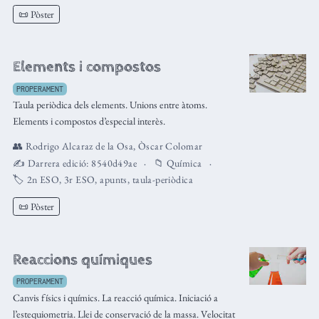
📜 Pòster
Elements i compostos
PROPERAMENT
Taula periòdica dels elements. Unions entre àtoms.
Elements i compostos d’especial interès.
👥
Rodrigo Alcaraz de la Osa
,
Òscar Colomar
✍️ Darrera edició:
8540d49ae
📁
Química
🏷️
2n ESO
,
3r ESO
,
apunts
,
taula-periòdica
📜 Pòster
Reaccions químiques
PROPERAMENT
Canvis físics i químics. La reacció química. Iniciació a
l’estequiometria. Llei de conservació de la massa. Velocitat