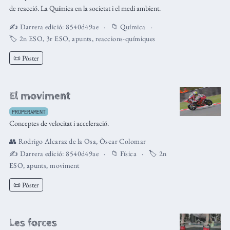
de reacció. La Química en la societat i el medi ambient.
✍️ Darrera edició:
8540d49ae
📁
Química
🏷️
2n ESO
,
3r ESO
,
apunts
,
reaccions-químiques
📜 Pòster
El moviment
PROPERAMENT
Conceptes de velocitat i acceleració.
👥
Rodrigo Alcaraz de la Osa
,
Òscar Colomar
✍️ Darrera edició:
8540d49ae
📁
Física
🏷️
2n
ESO
,
apunts
,
moviment
📜 Pòster
Les forces