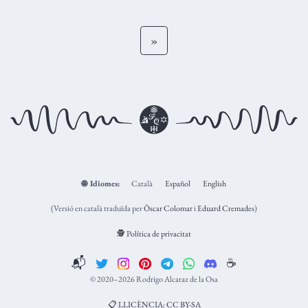
»
🌐
Idiomes:
Català
Español
English
(Versió en català traduïda per
Òscar Colomar
i
Eduard Cremades
)
🕵️ Política de privacitat
📬
☕️
© 2020–2026 Rodrigo Alcaraz de la Osa
📋 LLICÈNCIA: CC BY-SA