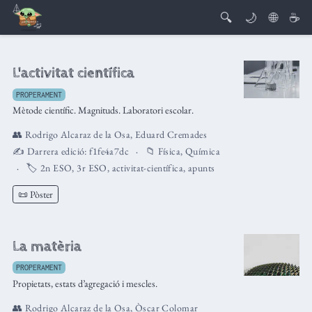
🔍
🌙
🌐
☕
L'activitat científica
PROPERAMENT
Mètode científic. Magnituds. Laboratori escolar.
👥
Rodrigo Alcaraz de la Osa
,
Eduard Cremades
✍️ Darrera edició:
f1fe4a7dc
📁
Física
,
Química
🏷️
2n ESO
,
3r ESO
,
activitat-científica
,
apunts
📜 Pòster
La matèria
PROPERAMENT
Propietats, estats d’agregació i mescles.
👥
Rodrigo Alcaraz de la Osa
,
Òscar Colomar