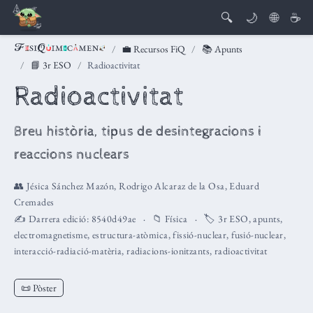
🔍
🌙
🌐
☕
💼 Recursos FiQ
📚 Apunts
📘 3r ESO
Radioactivitat
Radioactivitat
Breu història, tipus de desintegracions i
reaccions nuclears
👥
Jésica Sánchez Mazón
,
Rodrigo Alcaraz de la Osa
,
Eduard
Cremades
✍️ Darrera edició:
8540d49ae
📁
Física
🏷️
3r ESO
,
apunts
,
electromagnetisme
,
estructura-atòmica
,
fissió-nuclear
,
fusió-nuclear
,
interacció-radiació-matèria
,
radiacions-ionitzants
,
radioactivitat
📜 Pòster