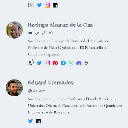
✉️
Rodrigo Alcaraz de la Osa
💼 · 🤝 · 🔗 · ✍️
Soc Doctor en Física per la
Universidad de Cantabria
i
Professor de Física i Química a
l’IES Peñacastillo
de
Cantàbria (Espanya).
📬
☕️
Eduard Cremades
📚 Apunts
Soc Doctor en Química i Professor a
l’Escola Virolai
, a la
Universitat Oberta de Catalunya
i a la
Facultat de Química de
la Universitat de Barcelona
.