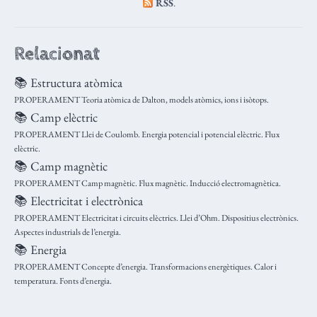
RSS
.
Relacionat
📚 Estructura atòmica
PROPERAMENT Teoria atòmica de Dalton, models atòmics, ions i isòtops.
📚 Camp elèctric
PROPERAMENT Llei de Coulomb. Energia potencial i potencial elèctric. Flux
elèctric.
📚 Camp magnètic
PROPERAMENT Camp magnètic. Flux magnètic. Inducció electromagnètica.
📚 Electricitat i electrònica
PROPERAMENT Electricitat i circuits elèctrics. Llei d’Ohm. Dispositius electrònics.
Aspectes industrials de l’energia.
📚 Energia
PROPERAMENT Concepte d’energia. Transformacions energètiques. Calor i
temperatura. Fonts d’energia.