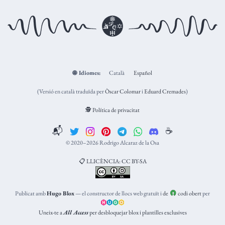
🌐
Idiomes:
Català
Español
(Versió en català traduïda per
Òscar Colomar
i
Eduard Cremades
)
🕵️ Política de privacitat
📬
☕️
© 2020–2026 Rodrigo Alcaraz de la Osa
📋 LLICÈNCIA: CC BY-SA
Publicat amb
Hugo Blox
— el constructor de llocs web gratuït i
de
codi obert
per
Uneix-te a
All Access
per desbloquejar blox i plantilles exclusives