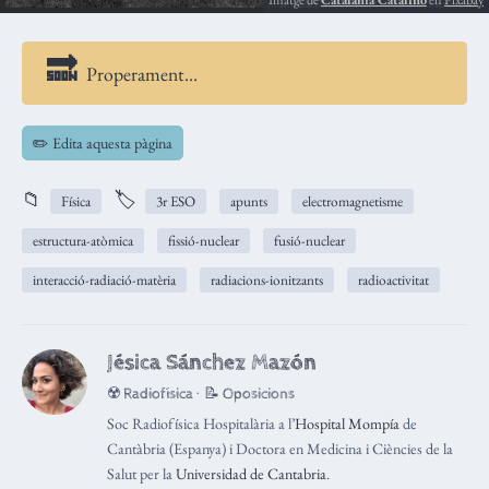
Properament…
✏️ Edita aquesta pàgina
📁
🏷️
Física
3r ESO
apunts
electromagnetisme
estructura-atòmica
fissió-nuclear
fusió-nuclear
interacció-radiació-matèria
radiacions-ionitzants
radioactivitat
Jésica Sánchez Mazón
☢️ Radiofísica · 📝 Oposicions
Soc Radiofísica Hospitalària a l’
Hospital Mompía
de
Cantàbria (Espanya) i Doctora en Medicina i Ciències de la
Salut per la
Universidad de Cantabria
.