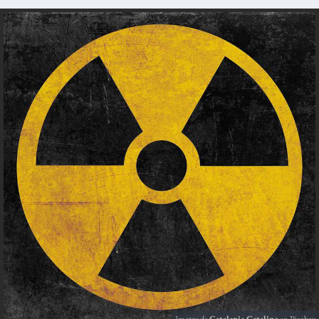
Imatge de
Catalania Catalino
en
Pixabay