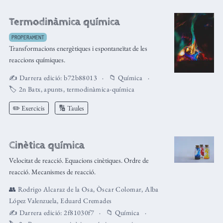
Termodinàmica química
PROPERAMENT
Transformacions energètiques i espontaneïtat de les
reaccions químiques.
✍️ Darrera edició:
b72b88013
📁
Química
🏷️
2n Batx
,
apunts
,
termodinàmica-química
✏️ Exercicis
🔢 Taules
Cinètica química
Velocitat de reacció. Equacions cinètiques. Ordre de
reacció. Mecanismes de reacció.
👥
Rodrigo Alcaraz de la Osa
,
Òscar Colomar
,
Alba
López Valenzuela
,
Eduard Cremades
✍️ Darrera edició:
2f81030f7
📁
Química