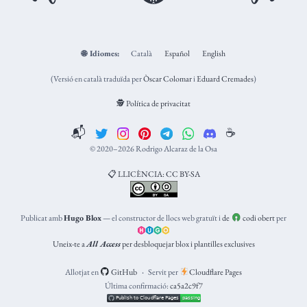
🌐
Idiomes:
Català
Español
English
(Versió en català traduïda per
Òscar Colomar
i
Eduard Cremades
)
🕵️ Política de privacitat
📬
☕️
© 2020–2026 Rodrigo Alcaraz de la Osa
📋 LLICÈNCIA: CC BY-SA
Publicat amb
Hugo Blox
— el constructor de llocs web gratuït i
de
codi obert
per
Uneix-te a
All Access
per desbloquejar blox i plantilles exclusives
Allotjat en
GitHub
Servit per
Cloudflare Pages
Última confirmació:
ca5a2c9f7