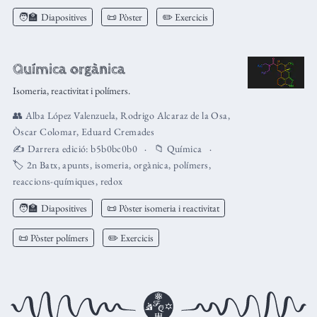
🧑‍🏫
Diapositives
📜 Pòster
✏️ Exercicis
Química orgànica
Isomeria, reactivitat i polímers.
👥
Alba López Valenzuela
,
Rodrigo Alcaraz de la Osa
,
Òscar Colomar
,
Eduard Cremades
✍️ Darrera edició:
b5b0bc0b0
📁
Química
🏷️
2n Batx
,
apunts
,
isomeria
,
orgànica
,
polímers
,
reaccions-químiques
,
redox
🧑‍🏫
Diapositives
📜 Pòster isomeria i reactivitat
📜 Pòster polímers
✏️ Exercicis