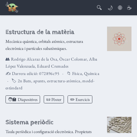
🔍
🌙
🌐
☕
Estructura de la matèria
Mecànica quàntica, orbitals atòmics, estructura
electrònica i partícules subatòmiques.
👥
Rodrigo Alcaraz de la Osa
,
Òscar Colomar
,
Alba
López Valenzuela
,
Eduard Cremades
✍️ Darrera edició:
072896c95
📁
Física
,
Química
🏷️
2n Batx
,
apunts
,
estructura-atòmica
,
model-
estàndard
🧑‍🏫
Diapositives
📜 Pòster
✏️ Exercicis
Sistema periòdic
Taula periòdica i configuració electrònica. Propietats