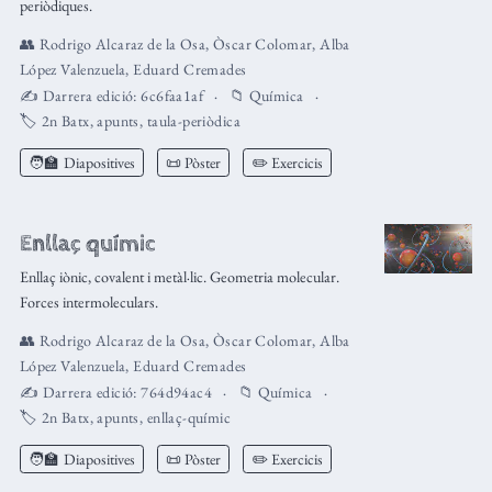
periòdiques.
👥
Rodrigo Alcaraz de la Osa
,
Òscar Colomar
,
Alba
López Valenzuela
,
Eduard Cremades
✍️ Darrera edició:
6c6faa1af
📁
Química
🏷️
2n Batx
,
apunts
,
taula-periòdica
🧑‍🏫
Diapositives
📜 Pòster
✏️ Exercicis
Enllaç químic
Enllaç iònic, covalent i metàl·lic. Geometria molecular.
Forces intermoleculars.
👥
Rodrigo Alcaraz de la Osa
,
Òscar Colomar
,
Alba
López Valenzuela
,
Eduard Cremades
✍️ Darrera edició:
764d94ac4
📁
Química
🏷️
2n Batx
,
apunts
,
enllaç-químic
🧑‍🏫
Diapositives
📜 Pòster
✏️ Exercicis