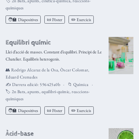
🏷️
2n Batx
,
apunts
,
cinètica-química
,
reaccions-
químiques
🧑‍🏫
Diapositives
📜 Pòster
✏️ Exercicis
Equilibri químic
Llei d’acció de masses. Constant d’equilibri. Principi de Le
Chatelier. Equilibris heterogenis.
👥
Rodrigo Alcaraz de la Osa
,
Òscar Colomar
,
Eduard Cremades
✍️ Darrera edició:
596425a0b
📁
Química
🏷️
2n Batx
,
apunts
,
equilibri-químic
,
reaccions-
químiques
🧑‍🏫
Diapositives
📜 Pòster
✏️ Exercicis
Àcid-base