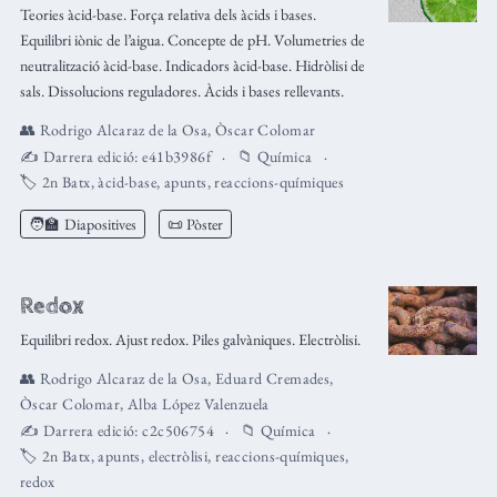
Teories àcid-base. Força relativa dels àcids i bases.
Equilibri iònic de l’aigua. Concepte de pH. Volumetries de
neutralització àcid-base. Indicadors àcid-base. Hidròlisi de
sals. Dissolucions reguladores. Àcids i bases rellevants.
👥
Rodrigo Alcaraz de la Osa
,
Òscar Colomar
✍️ Darrera edició:
e41b3986f
📁
Química
🏷️
2n Batx
,
àcid-base
,
apunts
,
reaccions-químiques
🧑‍🏫
Diapositives
📜 Pòster
Redox
Equilibri redox. Ajust redox. Piles galvàniques. Electròlisi.
👥
Rodrigo Alcaraz de la Osa
,
Eduard Cremades
,
Òscar Colomar
,
Alba López Valenzuela
✍️ Darrera edició:
c2c506754
📁
Química
🏷️
2n Batx
,
apunts
,
electròlisi
,
reaccions-químiques
,
redox