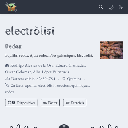
🔍
🌙
☕
electròlisi
Redox
Equilibri redox. Ajust redox. Piles galvàniques. Electròlisi.
👥
Rodrigo Alcaraz de la Osa
,
Eduard Cremades
,
Òscar Colomar
,
Alba López Valenzuela
✍️ Darrera edició:
c2c506754
📁
Química
🏷️
2n Batx
,
apunts
,
electròlisi
,
reaccions-químiques
,
redox
🧑‍🏫
Diapositives
📜 Pòster
✏️ Exercicis