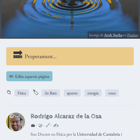
Imatge de
Arek Socha
en
Pixabay
Properament…
✏️ Edita aquesta pàgina
📁
🏷️
Física
2n Batx
apunts
energia
ones
Rodrigo Alcaraz de la Osa
💼 · 🤝 · 🔗 · ✍️
Soc Doctor en Física per la
Universidad de Cantabria
i