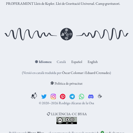
PROPERAMENT Lleis de Kepler. Llei de Gravitació Universal. Camp gravitatori.
🌐
Idiomes:
Català
Español
English
(Versió en català traduïda per
Òscar Colomar
i
Eduard Cremades
)
🕵️ Política de privacitat
📬
☕️
© 2020–2026 Rodrigo Alcaraz de la Osa
📋 LLICÈNCIA: CC BY-SA