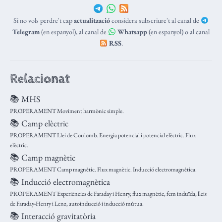
Si no vols perdre't cap
actualització
considera subscriure't al canal de
Telegram
(en espanyol), al canal de
Whatsapp
(en espanyol) o al canal
RSS
.
Relacionat
📚 MHS
PROPERAMENT Moviment harmònic simple.
📚 Camp elèctric
PROPERAMENT Llei de Coulomb. Energia potencial i potencial elèctric. Flux
elèctric.
📚 Camp magnètic
PROPERAMENT Camp magnètic. Flux magnètic. Inducció electromagnètica.
📚 Inducció electromagnètica
PROPERAMENT Experiències de Faraday i Henry, flux magnètic, fem induïda, lleis
de Faraday-Henry i Lenz, autoinducció i inducció mútua.
📚 Interacció gravitatòria