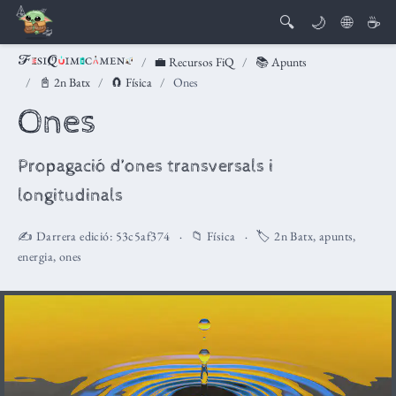
🔍
🌙
🌐
☕
💼 Recursos FiQ
📚 Apunts
📓 2n Batx
🧲 Física
Ones
Ones
Propagació d’ones transversals i
longitudinals
✍️ Darrera edició:
53c5af374
📁
Física
🏷️
2n Batx
,
apunts
,
energia
,
ones