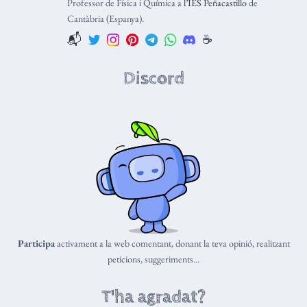
Professor de Física i Química a
l’IES Peñacastillo
de
Cantàbria (Espanya).
📬
☕️
Discord
Participa
activament a la web comentant, donant la teva opinió, realitzant
peticions, suggeriments...
T'ha agradat?