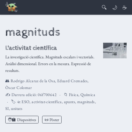
🔍
🌙
☕
magnituds
L'activitat científica
La investigació científica. Magnituds escalars i vectorials.
Anàlisi dimensional. Errors en la mesura. Expressió de
resultats.
👥
Rodrigo Alcaraz de la Osa
,
Eduard Cremades
,
Òscar Colomar
✍️ Darrera edició:
06f700642
📁
Física
,
Química
🏷️
4t ESO
,
activitat-científica
,
apunts
,
magnituds
,
SI
,
unitats
🧑‍🏫
Diapositives
📜 Pòster