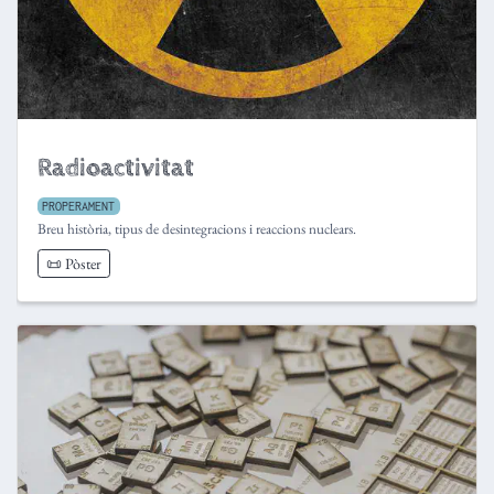
Radioactivitat
PROPERAMENT
Breu història, tipus de desintegracions i reaccions nuclears.
📜 Pòster