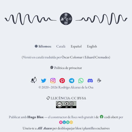
🌐
Idiomes:
Català
Español
English
(Versió en català traduïda per
Òscar Colomar
i
Eduard Cremades
)
🕵️ Política de privacitat
📬
☕️
© 2020–2026 Rodrigo Alcaraz de la Osa
📋 LLICÈNCIA: CC BY-SA
Publicat amb
Hugo Blox
— el constructor de llocs web gratuït i
de
codi obert
per
Uneix-te a
All Access
per desbloquejar blox i plantilles exclusives