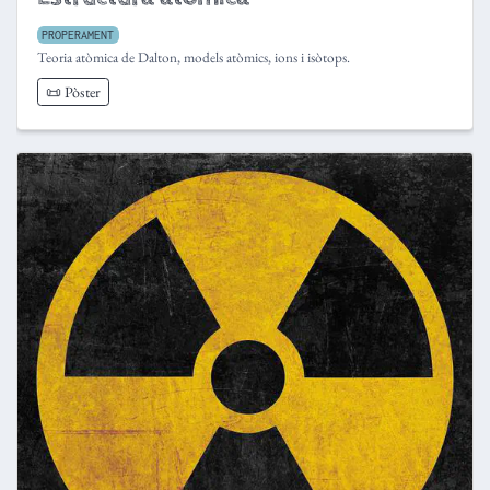
PROPERAMENT
Teoria atòmica de Dalton, models atòmics, ions i isòtops.
📜 Pòster