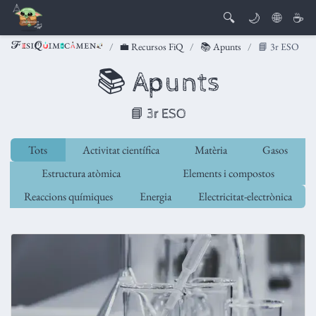
🔍
🌙
🌐
☕
💼 Recursos FiQ
📚 Apunts
📘 3r ESO
📚 Apunts
📘 3r ESO
Tots
Activitat científica
Matèria
Gasos
Estructura atòmica
Elements i compostos
Reaccions químiques
Energia
Electricitat-electrònica