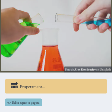
Foto de
Alex Kondratiev
en
Unsplash
Properament…
✏️ Edita aquesta pàgina