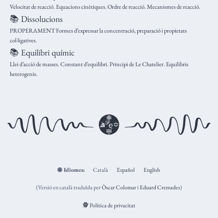
Velocitat de reacció. Equacions cinètiques. Ordre de reacció. Mecanismes de reacció.
📚 Dissolucions
PROPERAMENT Formes d’expressar la concentració, preparació i propietats
col·ligatives.
📚 Equilibri químic
Llei d’acció de masses. Constant d’equilibri. Principi de Le Chatelier. Equilibris
heterogenis.
🌐
Idiomes:
Català
Español
English
(Versió en català traduïda per
Òscar Colomar
i
Eduard Cremades
)
🕵️ Política de privacitat