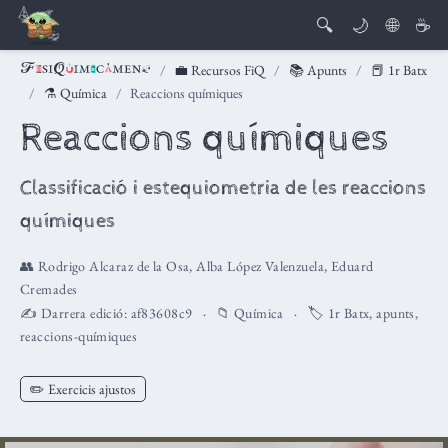
🔍
🌙
🌐
☕
💼 Recursos FiQ
📚 Apunts
📕 1r Batx
⚗️ Química
Reaccions químiques
Reaccions químiques
Classificació i estequiometria de les reaccions
químiques
👥
Rodrigo Alcaraz de la Osa
,
Alba López Valenzuela
,
Eduard
Cremades
✍️ Darrera edició:
af83608c9
📁
Química
🏷️
1r Batx
,
apunts
,
reaccions-químiques
✏️ Exercicis ajustos