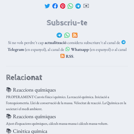
✉️
Subscriu-te
Si no vols perdre't cap
actualització
considera subscriure't al canal de
Telegram
(en espanyol), al canal de
Whatsapp
(en espanyol) o al canal
RSS
.
Relacionat
📚 Reaccions químiques
PROPERAMENT Canvis físics i químics. La reacció química. Iniciació a
l’estequiometria. Llei de conservació de la massa. Velocitat de reacció. La Química en la
societat i el medi ambient.
📚 Reaccions químiques
Ajust d’equacions químiques, càlculs massa-massa i càlculs massa-volum.
📚 Cinètica química