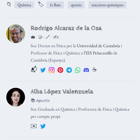
📁
🏷️
Química
1r Batx
apunts
reaccions-químiques
Rodrigo Alcaraz de la Osa
💼 · 🤝 · 🔗 · ✍️
Soc Doctor en Física per la
Universidad de Cantabria
i
Professor de Física i Química a
l’IES Peñacastillo
de
Cantàbria (Espanya).
📬
☕️
Alba López Valenzuela
📚 Apunts
Soc Graduada en Química i Professora de Física i Química
per compte propi.
✉️