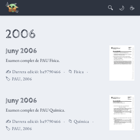
🔍
🌙
☕
2006
Juny 2006
Examen complet de PAU Física.
✍️ Darrera edició:
ba9790466
📁
Física
🏷️
PAU
,
2006
Juny 2006
Examen complet de PAU Química.
✍️ Darrera edició:
ba9790466
📁
Química
🏷️
PAU
,
2006