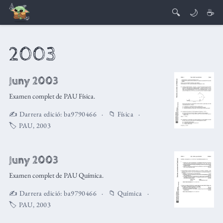
🔍
🌙
☕
2003
Juny 2003
Examen complet de PAU Física.
✍️ Darrera edició:
ba9790466
📁
Física
🏷️
PAU
,
2003
Juny 2003
Examen complet de PAU Química.
✍️ Darrera edició:
ba9790466
📁
Química
🏷️
PAU
,
2003