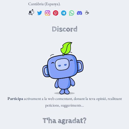
Cantàbria (Espanya).
📬
☕️
Discord
Participa
activament a la web comentant, donant la teva opinió, realitzant
peticions, suggeriments...
T'ha agradat?