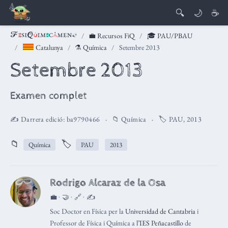
🔍
🌙
☕
💼 Recursos FiQ
🎓 PAU/PBAU
Catalunya
⚗️ Química
Setembre 2013
Setembre 2013
Examen complet
✍️ Darrera edició:
ba9790466
📁
Química
🏷️
PAU
,
2013
📁
🏷️
Química
PAU
2013
Rodrigo Alcaraz de la Osa
💼 · 🤝 · 🔗 · ✍️
Soc Doctor en Física per la
Universidad de Cantabria
i
Professor de Física i Química a
l’IES Peñacastillo
de