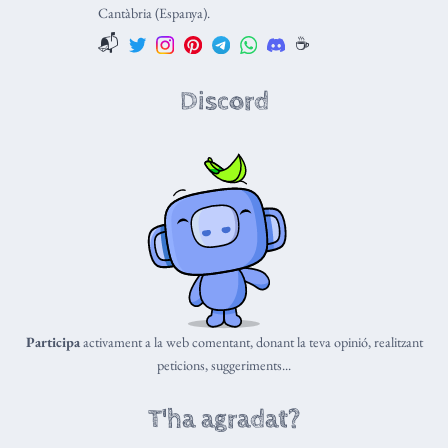
Cantàbria (Espanya).
📬
☕️
Discord
Participa
activament a la web comentant, donant la teva opinió, realitzant
peticions, suggeriments...
T'ha agradat?