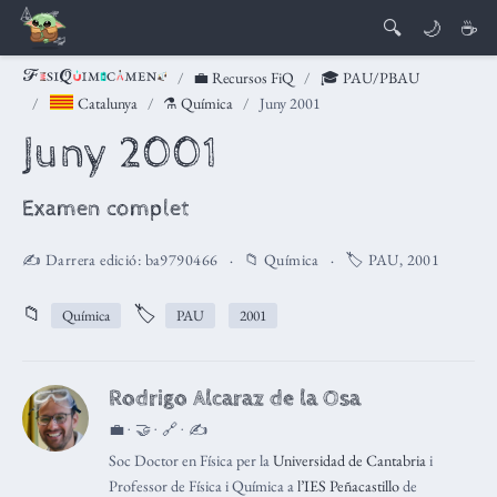
🔍
🌙
☕
💼 Recursos FiQ
🎓 PAU/PBAU
Catalunya
⚗️ Química
Juny 2001
Juny 2001
Examen complet
✍️ Darrera edició:
ba9790466
📁
Química
🏷️
PAU
,
2001
📁
🏷️
Química
PAU
2001
Rodrigo Alcaraz de la Osa
💼 · 🤝 · 🔗 · ✍️
Soc Doctor en Física per la
Universidad de Cantabria
i
Professor de Física i Química a
l’IES Peñacastillo
de