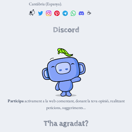
Cantàbria (Espanya).
📬
☕️
Discord
Participa
activament a la web comentant, donant la teva opinió, realitzant
peticions, suggeriments...
T'ha agradat?