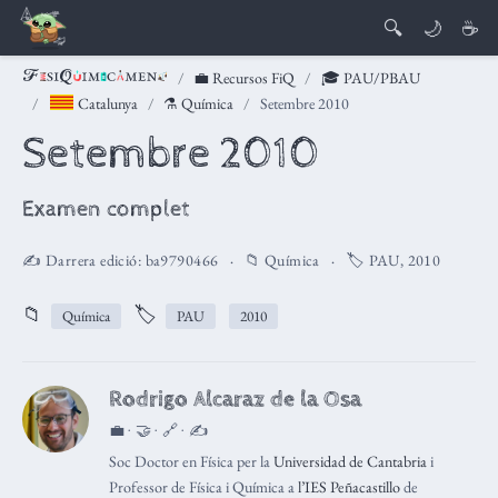
🔍
🌙
☕
💼 Recursos FiQ
🎓 PAU/PBAU
Catalunya
⚗️ Química
Setembre 2010
Setembre 2010
Examen complet
✍️ Darrera edició:
ba9790466
📁
Química
🏷️
PAU
,
2010
📁
🏷️
Química
PAU
2010
Rodrigo Alcaraz de la Osa
💼 · 🤝 · 🔗 · ✍️
Soc Doctor en Física per la
Universidad de Cantabria
i
Professor de Física i Química a
l’IES Peñacastillo
de