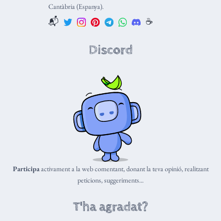
Cantàbria (Espanya).
📬
☕️
Discord
Participa
activament a la web comentant, donant la teva opinió, realitzant
peticions, suggeriments...
T'ha agradat?