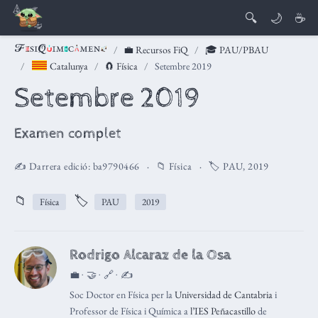
🔍
🌙
☕
💼 Recursos FiQ
🎓 PAU/PBAU
Catalunya
🧲 Física
Setembre 2019
Setembre 2019
Examen complet
✍️ Darrera edició:
ba9790466
📁
Física
🏷️
PAU
,
2019
📁
🏷️
Física
PAU
2019
Rodrigo Alcaraz de la Osa
💼 · 🤝 · 🔗 · ✍️
Soc Doctor en Física per la
Universidad de Cantabria
i
Professor de Física i Química a
l’IES Peñacastillo
de