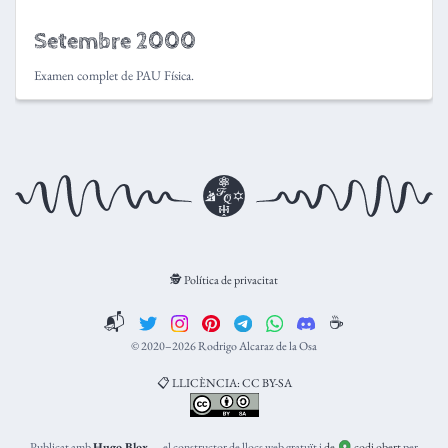
Setembre 2000
Examen complet de PAU Física.
🕵️ Política de privacitat
📬
☕️
© 2020–2026 Rodrigo Alcaraz de la Osa
📋 LLICÈNCIA: CC BY-SA
Publicat amb
Hugo Blox
— el constructor de llocs web gratuït i
de
codi obert
per