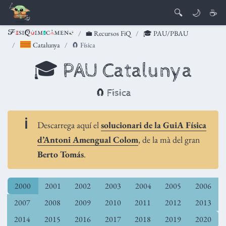
🔍
🌙
☕
💼 Recursos FiQ
🎓 PAU/PBAU
Catalunya
🧲 Física
🎓 PAU Catalunya
🧲 Física
Descarrega aquí el
solucionari de la GuiA Física
d’Antoni Amengual Colom
, de la mà del gran
Berto Tomás
.
2000
2001
2002
2003
2004
2005
2006
2007
2008
2009
2010
2011
2012
2013
2014
2015
2016
2017
2018
2019
2020