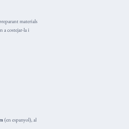
preparant materials
 a costejar-la i
am
(en espanyol), al