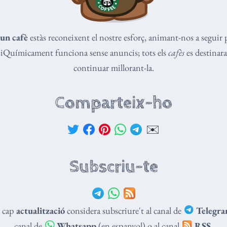
un cafè
estàs reconeixent el nostre esforç, animant-nos a seguir 
isiQuímicament funciona sense anuncis; tots els
cafès
es destinaran
continuar millorant-la.
Comparteix-ho
✉️
Subscriu-te
t cap
actualització
considera subscriure't al canal de
Telegr
canal de
Whatsapp
(en espanyol) o al canal
RSS
.