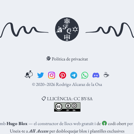
🕵️ Política de privacitat
📬
☕️
© 2020–2026 Rodrigo Alcaraz de la Osa
📋 LLICÈNCIA: CC BY-SA
 amb
Hugo Blox
— el constructor de llocs web gratuït i
de
codi obert
per
Uneix-te a
All Access
per desbloquejar blox i plantilles exclusives