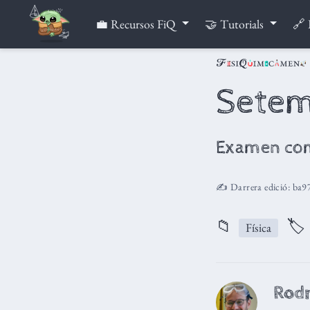
💼 Recursos FiQ
🤝 Tutorials
🔗 
Sete
Examen co
✍️ Darrera edició:
ba9
📁
🏷
Física
Rodr