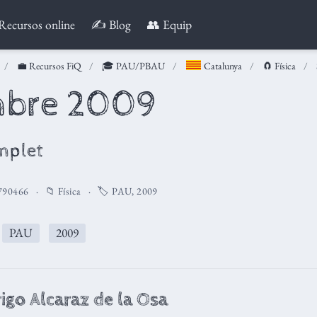
Recursos online
✍️ Blog
👥 Equip
💼 Recursos FiQ
🎓 PAU/PBAU
Catalunya
🧲 Física
mbre 2009
mplet
790466
📁
Física
🏷️
PAU
,
2009
️
PAU
2009
igo Alcaraz de la Osa