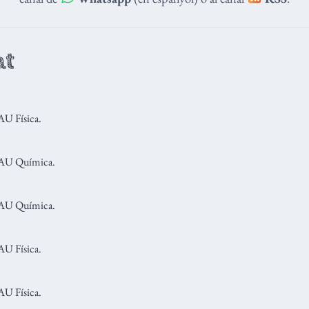
at
U Física.
PAU Química.
PAU Química.
U Física.
U Física.