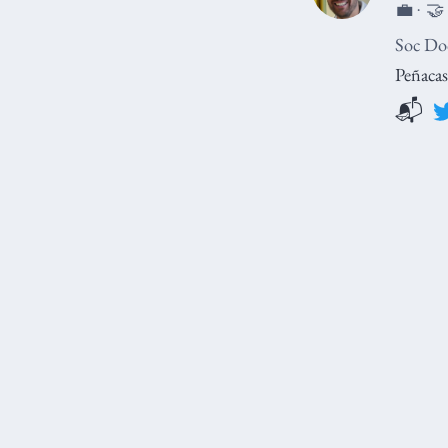
💼 · 🤝
Soc Doc
Peñacas
📬