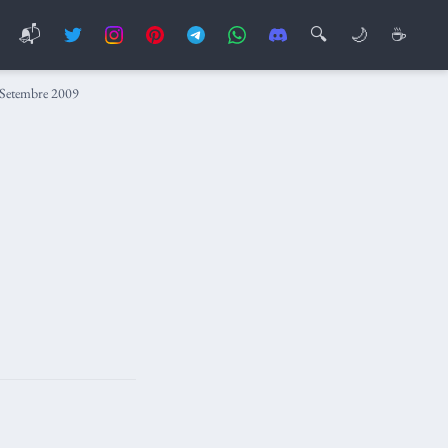
📬
🔍
🌙
☕
Setembre 2009