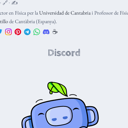
 · 🔗 · ✍️
tor en Física per la
Universidad de Cantabria
i Professor de Fís
tillo
de Cantàbria (Espanya).
☕️
Discord