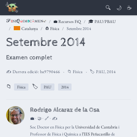
🔍
🌙
☕
💼 Recursos FiQ
🎓 PAU/PBAU
Catalunya
🧲 Física
Setembre 2014
Setembre 2014
Examen complet
✍️ Darrera edició:
ba9790466
📁
Física
🏷️
PAU
,
2014
📁
🏷️
Física
PAU
2014
Rodrigo Alcaraz de la Osa
💼 · 🤝 · 🔗 · ✍️
Soc Doctor en Física per la
Universidad de Cantabria
i
Professor de Física i Química a
l’IES Peñacastillo
de