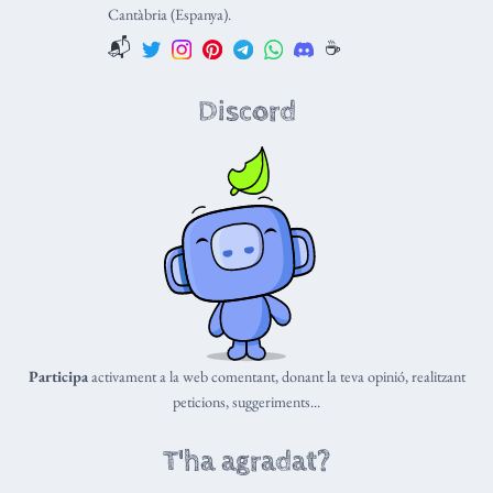
Cantàbria (Espanya).
📬
☕️
Discord
Participa
activament a la web comentant, donant la teva opinió, realitzant
peticions, suggeriments...
T'ha agradat?