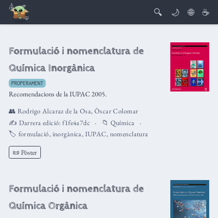
🔍
🌙
🌐
☕
Formulació i nomenclatura de
Química Inorgànica
PROPERAMENT
Recomendacions de la IUPAC 2005.
👥
Rodrigo Alcaraz de la Osa
,
Òscar Colomar
✍️ Darrera edició:
f1fe4a7dc
📁
Química
🏷️
formulació
,
inorgànica
,
IUPAC
,
nomenclatura
📜 Pòster
Formulació i nomenclatura de
Química Orgànica