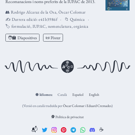
Recomanacions i noms preferits de la IUPAC de 2013.
👥
Rodrigo Alcaraz de la Osa
,
Òscar Colomar
✍️ Darrera edició:
e41b3986f
📁
Química
🏷️
formulació
,
IUPAC
,
nomenclatura
,
orgànica
🧑‍🏫
Diapositives
📜 Pòster
🌐
Idiomes:
Català
Español
English
(Versió en català traduïda per
Òscar Colomar
i
Eduard Cremades
)
🕵️ Política de privacitat
📬
☕️