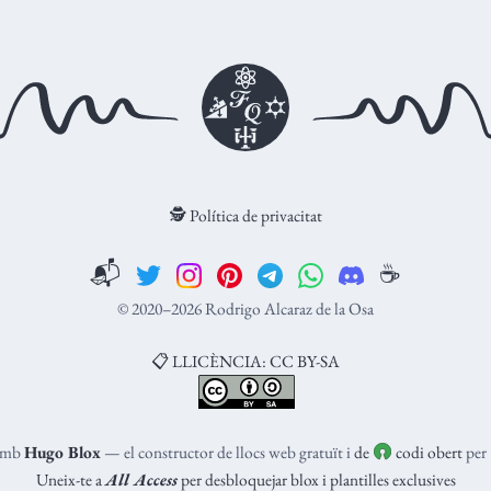
🕵️ Política de privacitat
📬
☕️
© 2020–2026 Rodrigo Alcaraz de la Osa
📋 LLICÈNCIA: CC BY-SA
 amb
Hugo Blox
— el constructor de llocs web gratuït i
de
codi obert
per
Uneix-te a
All Access
per desbloquejar blox i plantilles exclusives