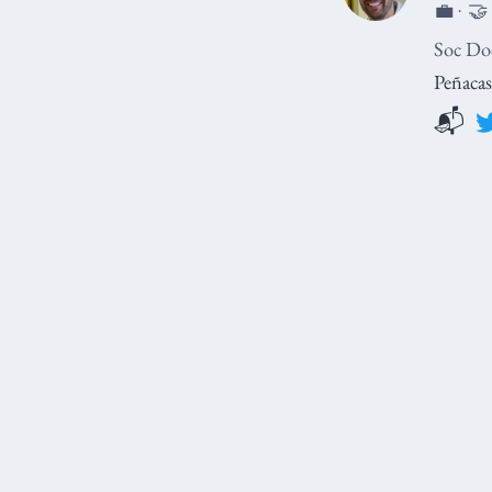
💼 · 🤝
Soc Doc
Peñacas
📬