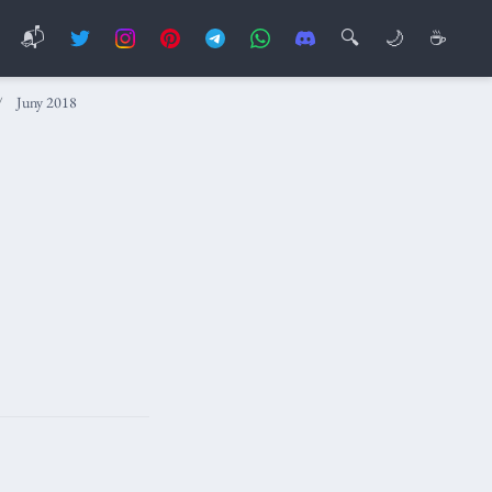
📬
🔍
🌙
☕
Juny 2018