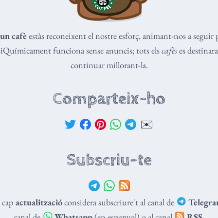
un cafè
estàs reconeixent el nostre esforç, animant-nos a seguir 
isiQuímicament funciona sense anuncis; tots els
cafès
es destinaran
continuar millorant-la.
Comparteix-ho
✉️
Subscriu-te
t cap
actualització
considera subscriure't al canal de
Telegr
canal de
Whatsapp
(en espanyol) o al canal
RSS
.