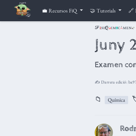
💼 Recursos FiQ
🤝 Tutorials
🔗 
Juny 
Examen co
✍️ Darrera edició:
ba9
📁

Química
Rodr