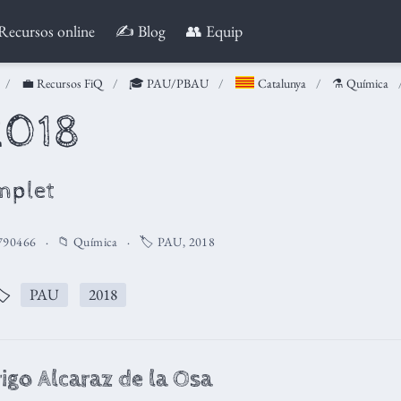
Recursos online
✍️ Blog
👥 Equip
💼 Recursos FiQ
🎓 PAU/PBAU
Catalunya
⚗️ Química
2018
mplet
790466
📁
Química
🏷️
PAU
,
2018
️
PAU
2018
igo Alcaraz de la Osa