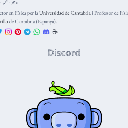
 · 🔗 · ✍️
tor en Física per la
Universidad de Cantabria
i Professor de Fís
tillo
de Cantàbria (Espanya).
☕️
Discord