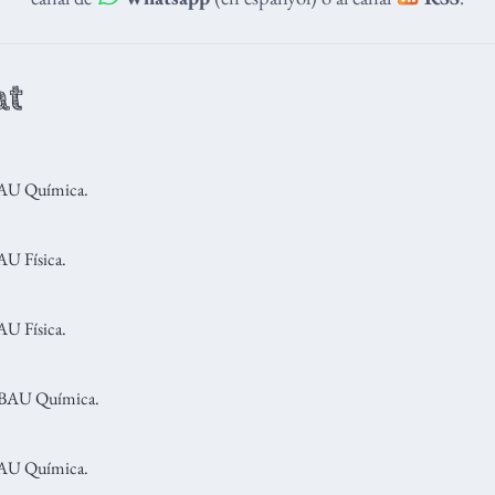
at
PAU Química.
U Física.
U Física.
PBAU Química.
PAU Química.