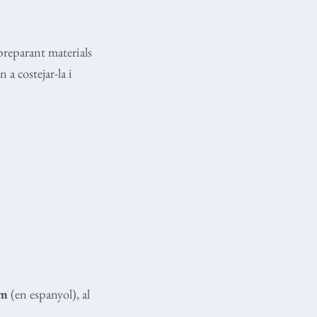
preparant materials
 a costejar-la i
am
(en espanyol), al