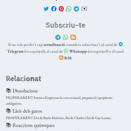
✉️
Subscriu-te
Si no vols perdre't cap
actualització
considera subscriure't al canal de
Telegram
(en espanyol), al canal de
Whatsapp
(en espanyol) o al canal
RSS
.
Relacionat
📚 Dissolucions
PROPERAMENT Formes d’expressar la concentració, preparació i propietats
col·ligatives.
📚 Lleis dels gasos
PROPERAMENT Llei de Boyle-Mariotte, llei de Charles i llei de Gay-Lussac.
📚 Reaccions químiques