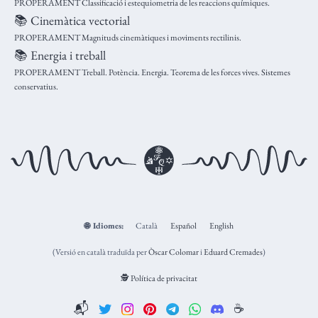
PROPERAMENT Classificació i estequiometria de les reaccions químiques.
📚 Cinemàtica vectorial
PROPERAMENT Magnituds cinemàtiques i moviments rectilinis.
📚 Energia i treball
PROPERAMENT Treball. Potència. Energia. Teorema de les forces vives. Sistemes
conservatius.
🌐
Idiomes:
Català
Español
English
(Versió en català traduïda per
Òscar Colomar
i
Eduard Cremades
)
🕵️ Política de privacitat
📬
☕️