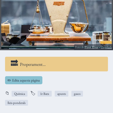
Foto de
Piret Ilver
a
Unsplash
Properament…
✏️ Edita aquesta pàgina
📁
🏷️
Química
1r Batx
apunts
gasos
lleis-ponderals