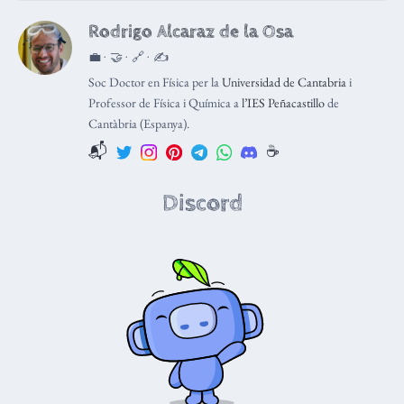
Rodrigo Alcaraz de la Osa
💼 · 🤝 · 🔗 · ✍️
Soc Doctor en Física per la
Universidad de Cantabria
i
Professor de Física i Química a
l’IES Peñacastillo
de
Cantàbria (Espanya).
📬
☕️
Discord