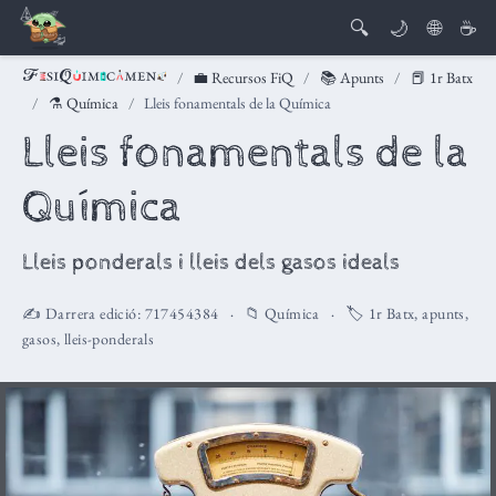
🔍
🌙
🌐
☕
💼 Recursos FiQ
📚 Apunts
📕 1r Batx
⚗️ Química
Lleis fonamentals de la Química
Lleis fonamentals de la
Química
Lleis ponderals i lleis dels gasos ideals
✍️ Darrera edició:
717454384
📁
Química
🏷️
1r Batx
,
apunts
,
gasos
,
lleis-ponderals