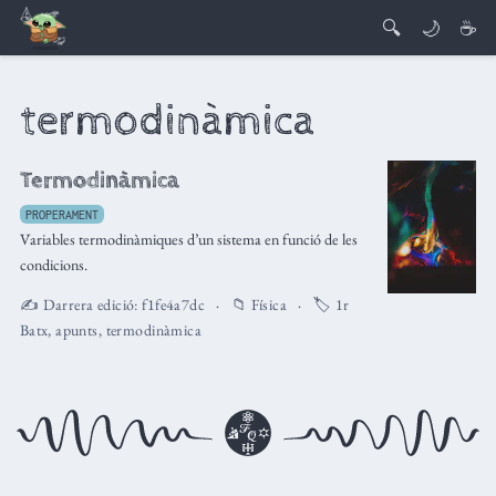
🔍
🌙
☕
termodinàmica
Termodinàmica
PROPERAMENT
Variables termodinàmiques d’un sistema en funció de les
condicions.
✍️ Darrera edició:
f1fe4a7dc
📁
Física
🏷️
1r
Batx
,
apunts
,
termodinàmica