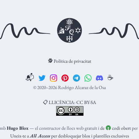
🕵️ Política de privacitat
📬
☕️
© 2020–2026 Rodrigo Alcaraz de la Osa
📋 LLICÈNCIA: CC BY-SA
 amb
Hugo Blox
— el constructor de llocs web gratuït i
de
codi obert
per
Uneix-te a
All Access
per desbloquejar blox i plantilles exclusives