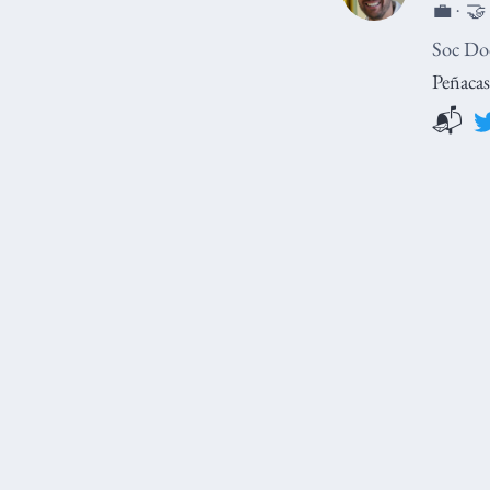
💼 · 🤝
Soc Doc
Peñacas
📬