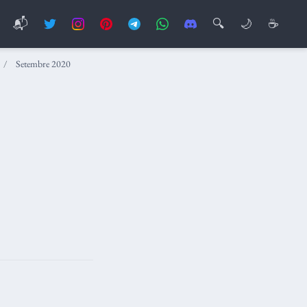
📬
🔍
🌙
☕
Setembre 2020