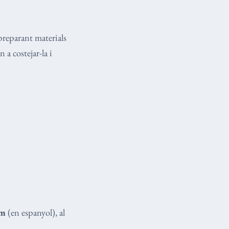
preparant materials
 a costejar-la i
am
(en espanyol), al