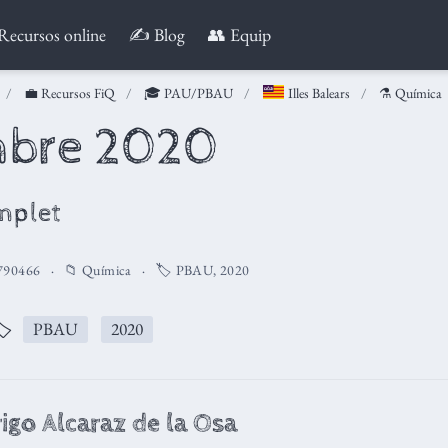
Recursos online
✍️ Blog
👥 Equip
💼 Recursos FiQ
🎓 PAU/PBAU
Illes Balears
⚗️ Química
mbre 2020
mplet
790466
📁
Química
🏷️
PBAU
,
2020
️
PBAU
2020
igo Alcaraz de la Osa