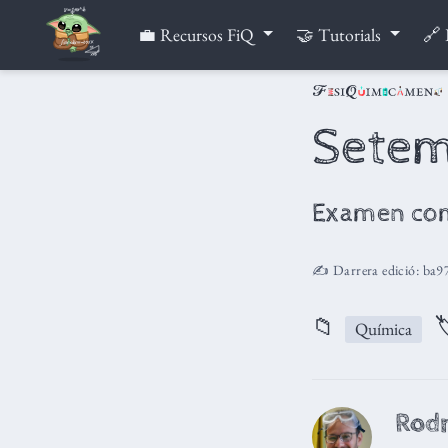
💼 Recursos FiQ
🤝 Tutorials
🔗 
Sete
Examen co
✍️ Darrera edició:
ba9
📁

Química
Rodr