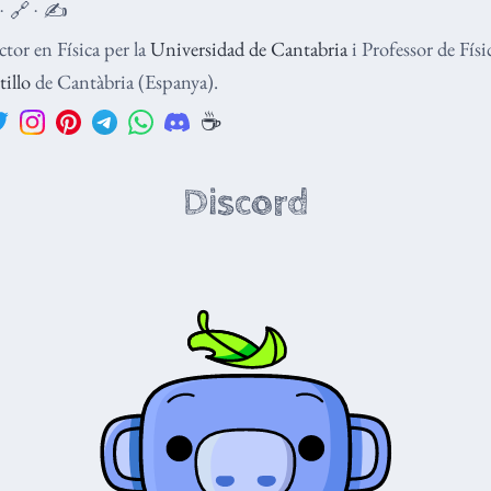
 · 🔗 · ✍️
tor en Física per la
Universidad de Cantabria
i Professor de Fís
tillo
de Cantàbria (Espanya).
☕️
Discord