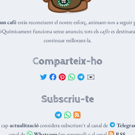
un cafè
estàs reconeixent el nostre esforç, animant-nos a seguir 
isiQuímicament funciona sense anuncis; tots els
cafès
es destinaran
continuar millorant-la.
Comparteix-ho
✉️
Subscriu-te
t cap
actualització
considera subscriure't al canal de
Telegr
canal de
Whatsapp
(en espanyol) o al canal
RSS
.