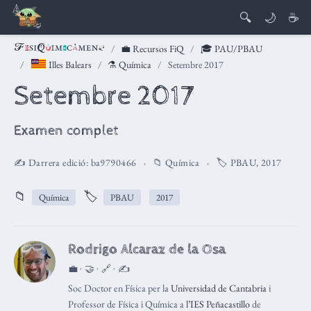
🔍
🌙
☕
💼 Recursos FiQ
🎓 PAU/PBAU
Illes Balears
⚗️ Química
Setembre 2017
Setembre 2017
Examen complet
✍️ Darrera edició:
ba9790466
📁
Química
🏷️
PBAU
,
2017
📁
🏷️
Química
PBAU
2017
Rodrigo Alcaraz de la Osa
💼 · 🤝 · 🔗 · ✍️
Soc Doctor en Física per la
Universidad de Cantabria
i
Professor de Física i Química a
l’IES Peñacastillo
de