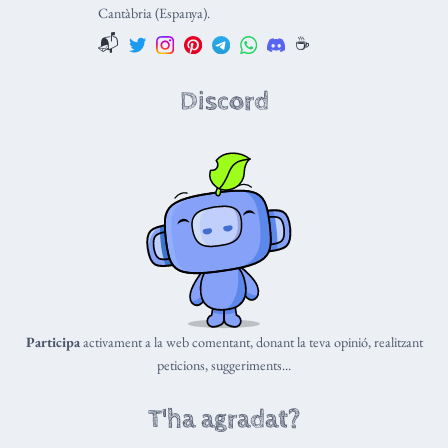
Cantàbria (Espanya).
📬
☕️
Discord
Participa
activament a la web comentant, donant la teva opinió, realitzant
peticions, suggeriments...
T'ha agradat?