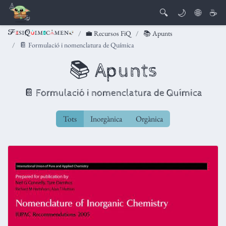
🔍
🌙
🌐
☕
💼 Recursos FiQ
📚 Apunts
📔 Formulació i nomenclatura de Química
📚 Apunts
📔 Formulació i nomenclatura de Química
Tots
Inorgànica
Orgànica