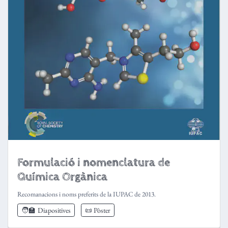
Formulació i nomenclatura de
Química Orgànica
Recomanacions i noms preferits de la IUPAC de 2013.
🧑‍🏫
Diapositives
📜 Pòster