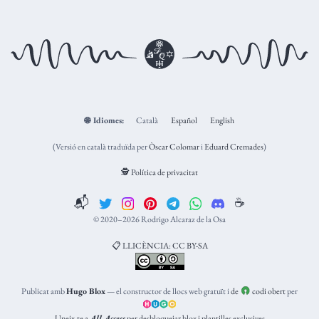
🌐
Idiomes:
Català
Español
English
(Versió en català traduïda per
Òscar Colomar
i
Eduard Cremades
)
🕵️ Política de privacitat
📬
☕️
© 2020–2026 Rodrigo Alcaraz de la Osa
📋 LLICÈNCIA: CC BY-SA
Publicat amb
Hugo Blox
— el constructor de llocs web gratuït i
de
codi obert
per
Uneix-te a
All Access
per desbloquejar blox i plantilles exclusives