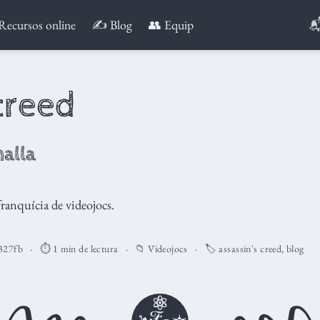

Recursos online
✍️ Blog
👥 Equip
creed
halla
ranquícia de videojocs.
327fb
⏱️ 1 min de lectura
📁
Videojocs
🏷️
assassin's creed
,
blog