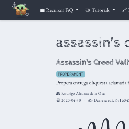
💼 Recursos FiQ
🤝 Tutorials
🔗 
assassin's 
Assassin's Creed Val
PROPERAMENT
Propera entrega d’aquesta aclamada f
👥
Rodrigo Alcaraz de la Osa
📆 2020-04-30
✍️ Darrera edició:
1b04