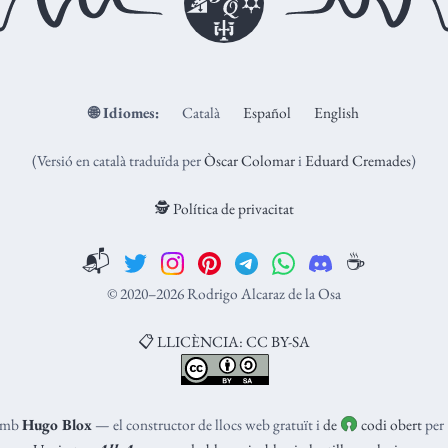
🌐
Idiomes:
Català
Español
English
(Versió en català traduïda per
Òscar Colomar
i
Eduard Cremades
)
🕵️ Política de privacitat
📬
☕️
© 2020–2026 Rodrigo Alcaraz de la Osa
📋 LLICÈNCIA: CC BY-SA
 amb
Hugo Blox
— el constructor de llocs web gratuït i
de
codi obert
per