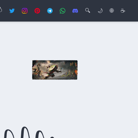

🔍
🌙
🌐
☕