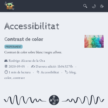
🔍
🌙
☕
Accessibilitat
Contrast de color
PROPERAMENT
Contrast de color sobre blanc i negre
alhora
.
👥
Rodrigo Alcaraz de la Osa
📆 2020-09-05
✍️ Darrera edició:
1b04327fb
⏱️ 1 min de lectura
📁
Accessibilitat
🏷️
blog
,
color
,
contrast