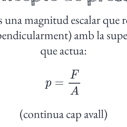
és una magnitud escalar que r
pendicularment) amb la supe
que actua:
p
=
F
A
(continua cap avall)