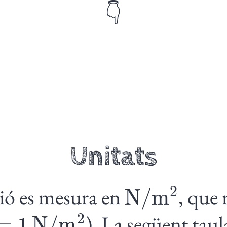
👇
Unitats
N
/
m
2
sió es mesura en
, que 
1
N
/
m
2
). La següent taul