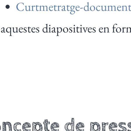
Curtmetratge-document
 aquestes diapositives en f
ncepte de pres