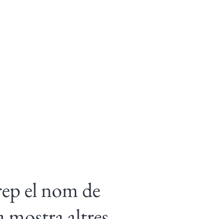
rep el nom de
a mostra altres