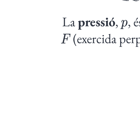
p
La
pressió
,
, 
F
(exercida per