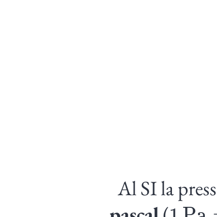
Al SI la pres
1
Pa
=
pascal
(