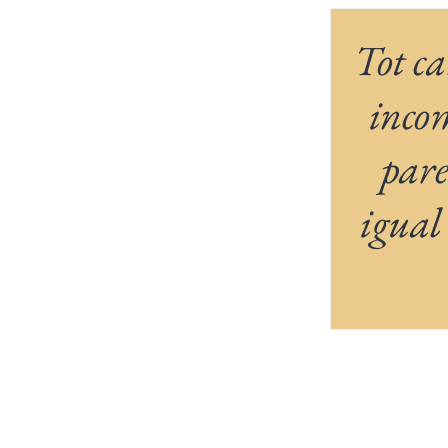
Tot ca
incom
pare
igual 