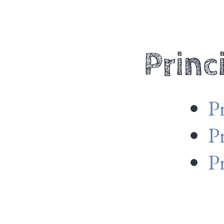
Princ
Pr
Pr
P