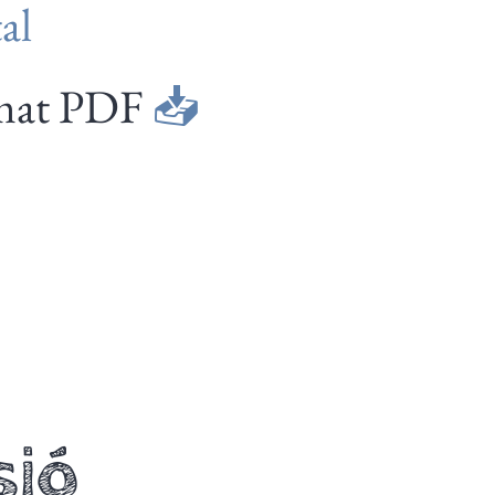
al
ormat PDF
📥
sió