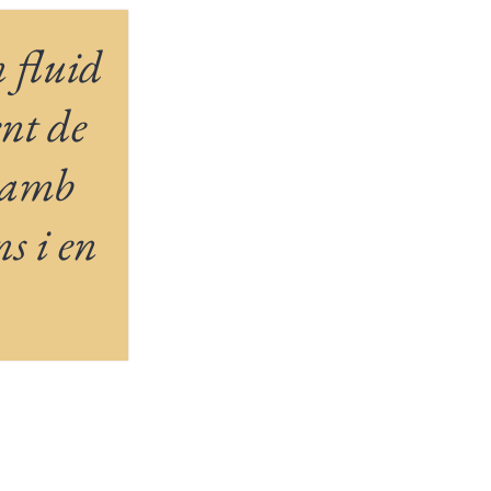
n fluid
ent de
t amb
ns i en