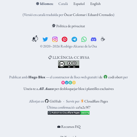
🌐
Idiomes:
Català
Español
English
(Versió en català traduïda per
Òscar Colomar
i
Eduard Cremades
)
🕵️ Política de privacitat
📬
☕️
© 2020–2026 Rodrigo Alcaraz de la Osa
📋 LLICÈNCIA: CC BY-SA
Publicat amb
Hugo Blox
— el constructor de llocs web gratuït i
de
codi obert
per
Uneix-te a
All Access
per desbloquejar blox i plantilles exclusives
Allotjat en
GitHub
Servit per
Cloudflare Pages
Última confirmació:
ca5a2c9f7
💼 Recursos FiQ