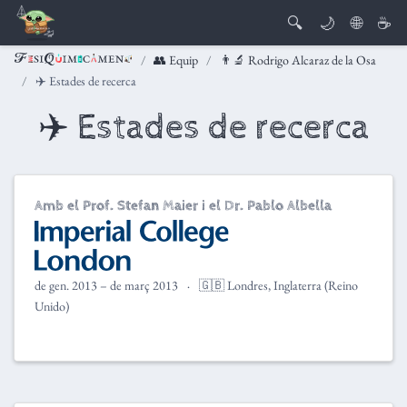
🔍
🌙
🌐
☕
👥 Equip
👨‍🔬 Rodrigo Alcaraz de la Osa
✈️ Estades de recerca
✈️ Estades de recerca
Amb el Prof. Stefan Maier i el Dr. Pablo Albella
de gen. 2013 – de març 2013
🇬🇧 Londres, Inglaterra (Reino
Unido)